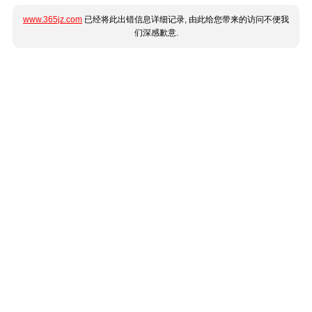
www.365jz.com
已经将此出错信息详细记录, 由此给您带来的访问不便我
们深感歉意.