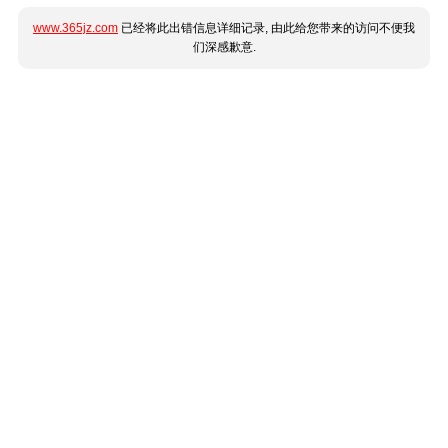
www.365jz.com
已经将此出错信息详细记录, 由此给您带来的访问不便我
们深感歉意.