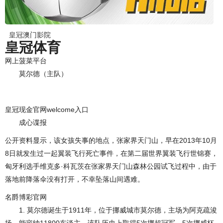
皇冠澳门影院
皇冠体育
网上菠菜平台
莫尔德（主队）
皇冠现金官网welcome入口
成心谍报
公开资料显示，该女孩失事的地点，张家界天门山，早在2013年10月
8日就发生过一起翼装飞行死亡事件，在第二届世界翼装飞行世锦赛，
匈牙利选手维克多·科瓦茨在张家界天门山森林公园试飞过程中，由于
落地前降落伞没有打开，不幸坠落山间遇难。
名爵博彩官网
1. 莫尔德诞生于1911年，位于挪威城市莫尔德，主场为阿克疏浚
场，能容纳11800东谈主，该队历史上取得5次挪超冠军，5次挪威杯