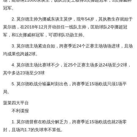
冠军。
2. 莫尔德主帅为挪威东谈主莫伊，现年54岁，其执教生存就始于
莫尔德，在2018年12月开动担任一线队主帅，匡助球队2夺挪超冠
军，和1次挪威杯冠军，可谓球队功勋主帅。
3. 莫尔德主场紧迫自如，跨赛季近24个正赛主场场场进球，且场
均成果也跨越2球。
4. 莫尔德主场比赛球不少，近25个正赛主场多达24场至少2球，
其中多达23场至少3球
5. 莫尔德欧战分输赢时刻出色，跨赛季近15场欧战只须1场平
局。
菠菜四大平台
不利谍报
1. 莫尔德督察在欧战分解乏力，跨赛季近15场欧战也就2场零
封，且场均1.7的失球率不算低。