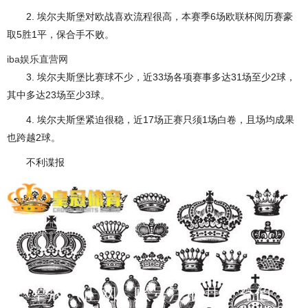
2. 埃尔夫斯堡对欧战喜欢流程很高，本赛季6场欧联杯阅历赛豪
取5胜1平，保合手不败。
iba娱乐直营网
3. 埃尔夫斯堡比赛球不少，近33场各项赛事多达31场至少2球，
其中多达23场至少3球。
4. 埃尔夫斯堡紧迫很稳，近17场正赛只须1场白卷，且场均成果
也跨越2球。
不利谍报