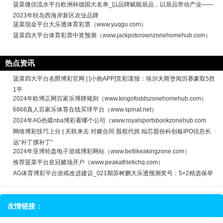
菠菜微信流水平台欧洲杯德国大名单_以品牌赋能居品，以居品带动产业——
2023年轻岛西海岸新区农业品牌
菠菜现金平台大乐透体育彩票（www.yuqgu.com）
菠菜四大平台体育彩票中奖预测（www.jackpotcrownzonehomehub.com）
热点资讯
菠菜四大平台名爵博彩官网 | [小炮APP]竞彩谍报：埃尔夫斯堡阅历赛豪取5胜
1平
2024年欧博正网百家乐博牌规则（www.kingofoddszonehomehub.com）
6868真人百家乐体育在线买球平台（www.spinat.net）
2024年AG色碟nba博彩看哪个公司（www.royalsportsbookzonehub.com
网络博彩技巧上分 | 关联来去 对赌合同 股权代抓 灿芯股份科创板IPO信息长
远“补丁摞补丁”
2024年亚博轮盘电子游戏博彩网站（www.betlikeakingzone.com）
推荐菠菜平台皇冠赌场开户（www.peakathletichq.com）
AG体育博彩平台游戏改进建议_021期苏树鹏大乐透预测奖号：5+2精选保举
友情链接：