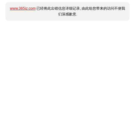
www.365jz.com
已经将此出错信息详细记录, 由此给您带来的访问不便我
们深感歉意.