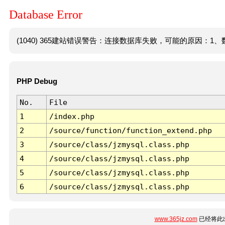
Database Error
(1040) 365建站错误警告：连接数据库失败，可能的原因：1、数
PHP Debug
No.
File
1
/index.php
2
/source/function/function_extend.php
3
/source/class/jzmysql.class.php
4
/source/class/jzmysql.class.php
5
/source/class/jzmysql.class.php
6
/source/class/jzmysql.class.php
www.365jz.com
已经将此