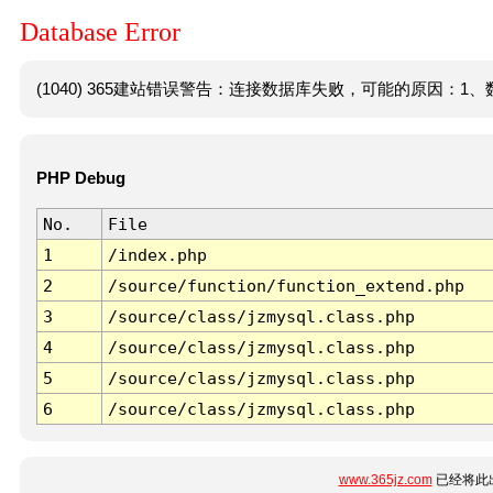
Database Error
(1040) 365建站错误警告：连接数据库失败，可能的原因：1、数
PHP Debug
No.
File
1
/index.php
2
/source/function/function_extend.php
3
/source/class/jzmysql.class.php
4
/source/class/jzmysql.class.php
5
/source/class/jzmysql.class.php
6
/source/class/jzmysql.class.php
www.365jz.com
已经将此