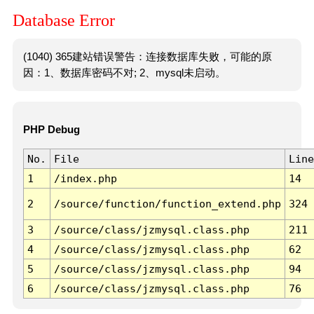
Database Error
(1040) 365建站错误警告：连接数据库失败，可能的原
因：1、数据库密码不对; 2、mysql未启动。
PHP Debug
No.
File
Line
1
/index.php
14
2
/source/function/function_extend.php
324
3
/source/class/jzmysql.class.php
211
4
/source/class/jzmysql.class.php
62
5
/source/class/jzmysql.class.php
94
6
/source/class/jzmysql.class.php
76