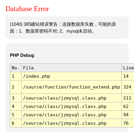
Database Error
(1040) 365建站错误警告：连接数据库失败，可能的原
因：1、数据库密码不对; 2、mysql未启动。
PHP Debug
No.
File
Line
1
/index.php
14
2
/source/function/function_extend.php
324
3
/source/class/jzmysql.class.php
211
4
/source/class/jzmysql.class.php
62
5
/source/class/jzmysql.class.php
94
6
/source/class/jzmysql.class.php
76