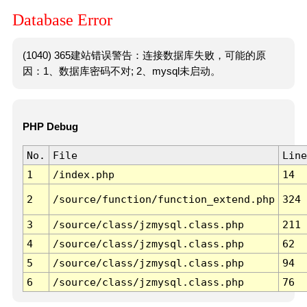
Database Error
(1040) 365建站错误警告：连接数据库失败，可能的原
因：1、数据库密码不对; 2、mysql未启动。
PHP Debug
No.
File
Line
1
/index.php
14
2
/source/function/function_extend.php
324
3
/source/class/jzmysql.class.php
211
4
/source/class/jzmysql.class.php
62
5
/source/class/jzmysql.class.php
94
6
/source/class/jzmysql.class.php
76