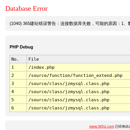
Database Error
(1040) 365建站错误警告：连接数据库失败，可能的原因：1、数
PHP Debug
No.
File
1
/index.php
2
/source/function/function_extend.php
3
/source/class/jzmysql.class.php
4
/source/class/jzmysql.class.php
5
/source/class/jzmysql.class.php
6
/source/class/jzmysql.class.php
www.365jz.com
已经将此