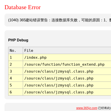
Database Error
(1040) 365建站错误警告：连接数据库失败，可能的原因：1、数
PHP Debug
No.
File
1
/index.php
2
/source/function/function_extend.php
3
/source/class/jzmysql.class.php
4
/source/class/jzmysql.class.php
5
/source/class/jzmysql.class.php
6
/source/class/jzmysql.class.php
www.365jz.com
已经将此