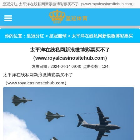
皇冠分红-太平洋在线私网新浪微博彩票买不了（www.royalcasinositehub.com）
你的位置：
皇冠分红
>
皇冠赌球
> 太平洋在线私网新浪微博彩票买
太平洋在线私网新浪微博彩票买不了
不了（www.royalcasinositehub.com）
（www.royalcasinositehub.com）
发布日期：2024-04-14 09:40 点击次数：124
太平洋在线私网新浪微博彩票买不了
（www.royalcasinositehub.com）