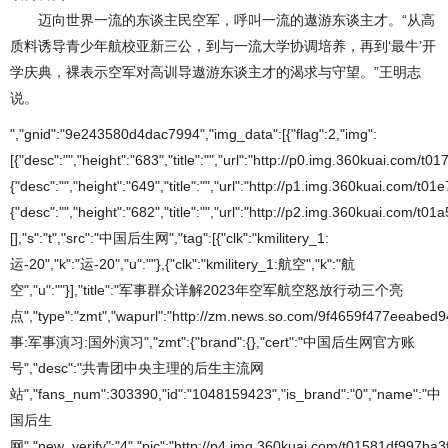
迈向世界一流的东谈主民空军，呼叫一流的遨游东谈主才。“从高
质料诱导青少年航校亚新三公，到与一流大学协调培养，再到‘最牛’开
学庆典，裸表示空军对高训导遨游东谈主才的渴求与守望。”王明志
说。
","gnid":"9e243580d4dac7994","img_data":[{"flag":2,"img":
[{"desc":"","height":"683","title":"","url":"http://p0.img.360kuai.com/
{"desc":"","height":"649","title":"","url":"http://p1.img.360kuai.com/t
{"desc":"","height":"682","title":"","url":"http://p2.img.360kuai.com
[],"s":"t","src":"中国后生网","tag":[{"clk":"kmilitery_1:
运-20","k":"运-20","u":""},{"clk":"kmilitery_1:航空","k":"航
空","u":""}],"title":"军事群众详解2023年空军航空怒放行动三个亮
点","type":"zmt","wapurl":"http://zm.news.so.com/9f4659f477eeabed
事:军事演习:国外演习","zmt":{"brand":{},"cert":"中国后生网官方账
号","desc":"共青团中央主理的后生主流网
站","fans_num":303390,"id":"1048159423","is_brand":"0","name":"中
国后生
网","new_verify":"4","pic":"http://p4.img.360kuai.com/t01581df997ba3fd