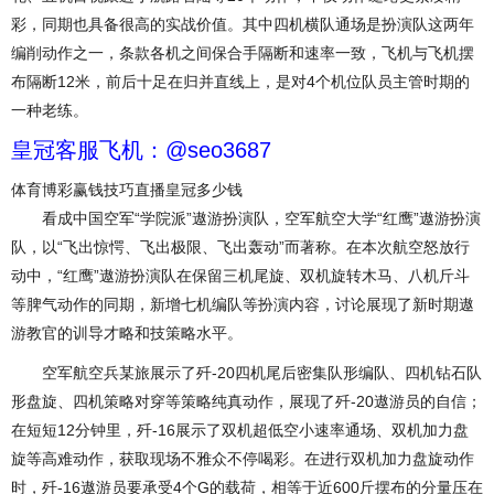
彩，同期也具备很高的实战价值。其中四机横队通场是扮演队这两年
编削动作之一，条款各机之间保合手隔断和速率一致，飞机与飞机摆
布隔断12米，前后十足在归并直线上，是对4个机位队员主管时期的
一种老练。
皇冠客服飞机：@seo3687
体育博彩赢钱技巧直播皇冠多少钱
看成中国空军“学院派”遨游扮演队，空军航空大学“红鹰”遨游扮演
队，以“飞出惊愕、飞出极限、飞出轰动”而著称。在本次航空怒放行
动中，“红鹰”遨游扮演队在保留三机尾旋、双机旋转木马、八机斤斗
等脾气动作的同期，新增七机编队等扮演内容，讨论展现了新时期遨
游教官的训导才略和技策略水平。
空军航空兵某旅展示了歼-20四机尾后密集队形编队、四机钻石队
形盘旋、四机策略对穿等策略纯真动作，展现了歼-20遨游员的自信；
在短短12分钟里，歼-16展示了双机超低空小速率通场、双机加力盘
旋等高难动作，获取现场不雅众不停喝彩。在进行双机加力盘旋动作
时，歼-16遨游员要承受4个G的载荷，相等于近600斤摆布的分量压在