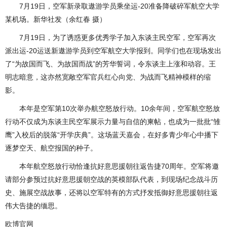
7月19日，空军新录取遨游学员乘坐运-20准备降破碎军航空大学
某机场。新华社发（余红春 摄）
7月19日，为了诱惑更多优秀学子加入东谈主民空军，空军再次
派出运-20运送新遨游学员到空军航空大学报到。同学们也在现场发出
了“为故国而飞、为故国而战”的芳华誓词，令东谈主上涨和动容。王
明志暗意，这亦然宽敞空军官兵红心向党、为战而飞精神模样的缩
影。
本年是空军第10次举办航空怒放行动。10余年间，空军航空怒放
行动不仅成为东谈主民空军展示力量与自信的柬帖，也成为一批批“雏
鹰”入校后的脱落“开学庆典”。这场蓝天嘉会，在好多青少年心中播下
逐梦空天、航空报国的种子。
本年航空怒放行动恰逢抗好意思援朝往返告捷70周年。空军将邀
请部分参预过抗好意思援朝空战的英模部队代表，到现场纪念战斗历
史、施展空战故事，还将以空军特有的方式抒发抵御好意思援朝往返
伟大告捷的缅思。
欧博官网