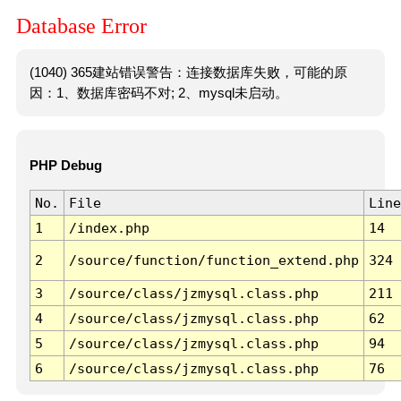
Database Error
(1040) 365建站错误警告：连接数据库失败，可能的原
因：1、数据库密码不对; 2、mysql未启动。
PHP Debug
No.
File
Line
1
/index.php
14
2
/source/function/function_extend.php
324
3
/source/class/jzmysql.class.php
211
4
/source/class/jzmysql.class.php
62
5
/source/class/jzmysql.class.php
94
6
/source/class/jzmysql.class.php
76