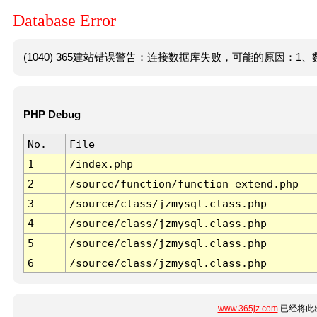
Database Error
(1040) 365建站错误警告：连接数据库失败，可能的原因：1、数
PHP Debug
No.
File
1
/index.php
2
/source/function/function_extend.php
3
/source/class/jzmysql.class.php
4
/source/class/jzmysql.class.php
5
/source/class/jzmysql.class.php
6
/source/class/jzmysql.class.php
www.365jz.com
已经将此