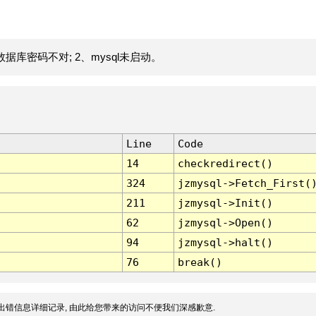
据库密码不对; 2、mysql未启动。
Line
Code
14
checkredirect()
324
jzmysql->Fetch_First(
211
jzmysql->Init()
62
jzmysql->Open()
94
jzmysql->halt()
76
break()
出错信息详细记录, 由此给您带来的访问不便我们深感歉意.