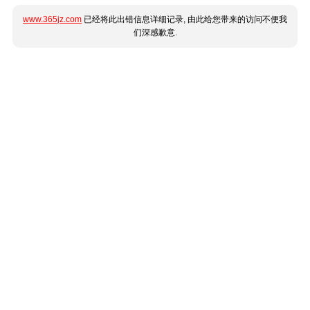
www.365jz.com
已经将此出错信息详细记录, 由此给您带来的访问不便我
们深感歉意.