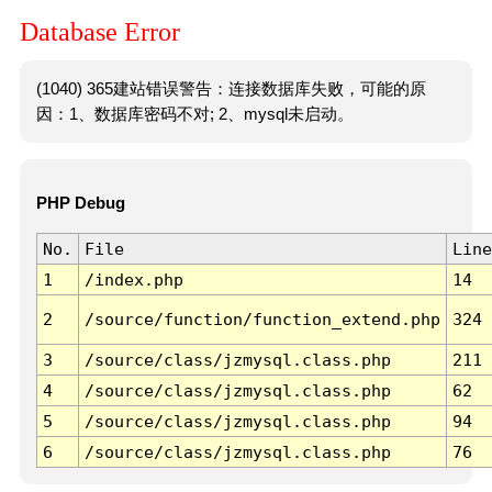
Database Error
(1040) 365建站错误警告：连接数据库失败，可能的原
因：1、数据库密码不对; 2、mysql未启动。
PHP Debug
No.
File
Line
1
/index.php
14
2
/source/function/function_extend.php
324
3
/source/class/jzmysql.class.php
211
4
/source/class/jzmysql.class.php
62
5
/source/class/jzmysql.class.php
94
6
/source/class/jzmysql.class.php
76