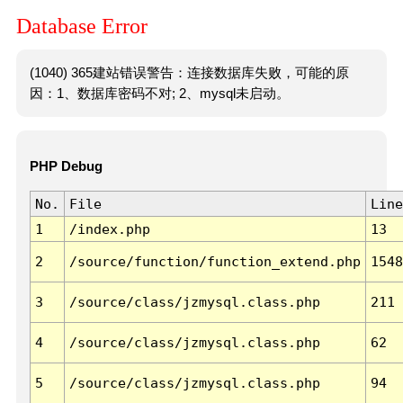
Database Error
(1040) 365建站错误警告：连接数据库失败，可能的原
因：1、数据库密码不对; 2、mysql未启动。
PHP Debug
No.
File
Line
1
/index.php
13
2
/source/function/function_extend.php
1548
3
/source/class/jzmysql.class.php
211
4
/source/class/jzmysql.class.php
62
5
/source/class/jzmysql.class.php
94