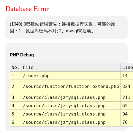
Database Error
(1040) 365建站错误警告：连接数据库失败，可能的原
因：1、数据库密码不对; 2、mysql未启动。
PHP Debug
No.
File
Line
1
/index.php
14
2
/source/function/function_extend.php
324
3
/source/class/jzmysql.class.php
211
4
/source/class/jzmysql.class.php
62
5
/source/class/jzmysql.class.php
94
6
/source/class/jzmysql.class.php
76