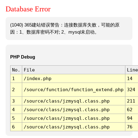
Database Error
(1040) 365建站错误警告：连接数据库失败，可能的原
因：1、数据库密码不对; 2、mysql未启动。
PHP Debug
No.
File
Line
1
/index.php
14
2
/source/function/function_extend.php
324
3
/source/class/jzmysql.class.php
211
4
/source/class/jzmysql.class.php
62
5
/source/class/jzmysql.class.php
94
6
/source/class/jzmysql.class.php
76