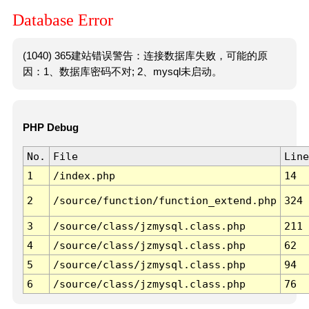
Database Error
(1040) 365建站错误警告：连接数据库失败，可能的原
因：1、数据库密码不对; 2、mysql未启动。
PHP Debug
No.
File
Line
1
/index.php
14
2
/source/function/function_extend.php
324
3
/source/class/jzmysql.class.php
211
4
/source/class/jzmysql.class.php
62
5
/source/class/jzmysql.class.php
94
6
/source/class/jzmysql.class.php
76