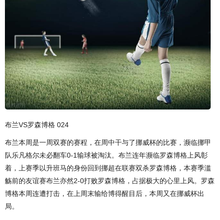
布兰VS罗森博格 024
布兰本周是一周双赛的赛程，在周中干与了挪威杯的比赛，濒临挪甲
队乐凡格尔未必翻车0-1输球被淘汰。布兰连年濒临罗森博格上风彰
着，上赛季以升班马的身份回到挪超在联赛双杀罗森博格，本赛季滥
觞前的友谊赛布兰亦然2-0打败罗森博格，占据极大的心里上风。罗森
博格本周连遭打击，在上周末输给博得醒目后，本周又在挪威杯出
局。