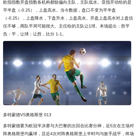
欧指指数开盘指数各机构都较偏向主队，主队低水。亚指开动给的是
平半盘（-0.25），上盘高水。当今数据，盘口不变为平半盘
（-0.25），上盘降水，下盘升水，上盘高水。开盘上盘高水对上盘信
任不够，两队平局可能很大。主任给的主队让1球。本场提出：胜平
负：平，让球：让胜，比分 1-1。
多特蒙德VS奥格斯堡 013
多特蒙德要为欧冠半决赛与大巴黎的次回合比赛分神，近5次在主场对
阵奥格斯堡均赢球，且近4次对阵奥格斯堡上半时均与敌手战平，终场