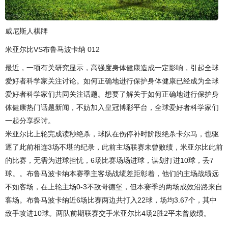
威尼斯人棋牌
米亚尔比VS布鲁马波卡纳 012
最近，一项有关研究显示，高强度身体健康造成一定影响，引起全球
爱好者科学家关注讨论。如何正确地进行保护身体健康已经成为全球
爱好者科学家们共同关注话题。想要了解关于如何正确地进行保护身
体健康热门话题新闻，不妨加入皇冠博彩平台，全球爱好者科学家们
一起分享探讨。
米亚尔比上轮完成读秒绝杀，球队在伤停补时阶段绝杀卡尔马，也驱
逐了此前相连3场不堪的纪录，此前主场联赛未曾败绩，米亚尔比此前
的比赛，无需为进球担忧，6场比赛场场进球，谋划打进10球，丢7
球。。布鲁马波卡纳本赛季主客场战绩差距彰着，他们的主场战绩远
不如客场，在上轮主场0-3不敌哥德堡，但本赛季的两场成效沿路来自
客场。布鲁马波卡纳近6场比赛两边共打入22球，场均3.67个，其中
敌手攻进10球。两队前期联赛交手米亚尔比4场2胜2平未曾败绩。