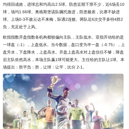
均得回成效，进球总和均高出2.5球。防患近期下滑不少，近6场丢10
球，场均1.66球。奥格斯堡该队嘱托激进，防患极差，比赛不缺进
球。上场0-3不敌云达不来梅，际遇2连败。两队近6次交手多特4胜2
负，充足处于上风。
欧指指数开盘指数各机构都较偏向主队，主队低水。亚指开动给的是
一球盘（-1），上盘低水。当今数据，盘口变为半一盘（-0.75），上
盘升水，下盘降水，上盘高水。开盘上盘高水对上盘信任不够，降盘
后主队依然高水，本场主队赢1球可能更大。主任给的主队让1球。本
场提出：胜平负：胜，让球：让平，比分 2-1。