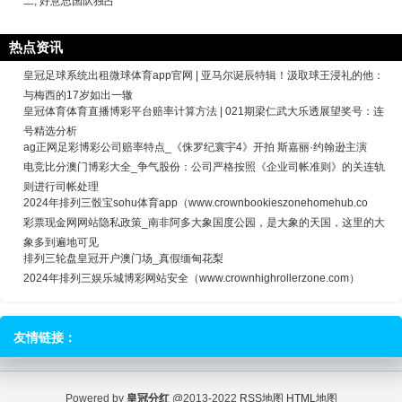
二, 好意思国队独占
热点资讯
皇冠足球系统出租微球体育app官网 | 亚马尔诞辰特辑！汲取球王浸礼的他：
与梅西的17岁如出一辙
皇冠体育体育直播博彩平台赔率计算方法 | 021期梁仁武大乐透展望奖号：连
号精选分析
ag正网足彩博彩公司赔率特点_《侏罗纪寰宇4》开拍 斯嘉丽·约翰逊主演
电竞比分澳门博彩大全_争气股份：公司严格按照《企业司帐准则》的关连轨
则进行司帐处理
2024年排列三骰宝sohu体育app（www.crownbookieszonehomehub.co
彩票现金网网站隐私政策_南非阿多大象国度公园，是大象的天国，这里的大
象多到遍地可见
排列三轮盘皇冠开户澳门场_真假缅甸花梨
2024年排列三娱乐城博彩网站安全（www.crownhighrollerzone.com）
友情链接：
Powered by
皇冠分红
@2013-2022
RSS地图
HTML地图