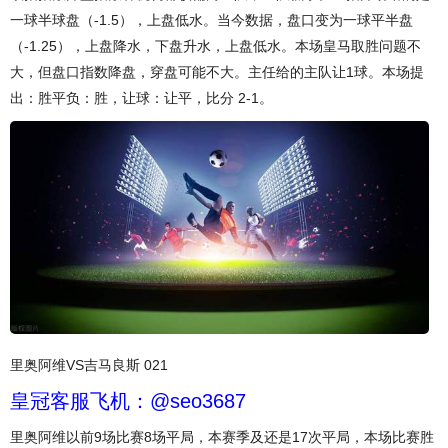
一球半球盘（-1.5），上盘低水。当今数据，盘口变为一球平半盘
（-1.25），上盘降水，下盘升水，上盘低水。本场皇马取胜问题不
大，但盘口指数降盘，穿盘可能不大。主任给的主队让1球。本场提
出：胜平负：胜，让球：让平，比分 2-1。
里奥阿维VS吉马良斯 021
皇冠客服飞机：@seo3687
里奥阿维以前9场比赛8场平局，本赛季及还是17次平局，本场比赛胜