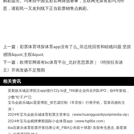
购彩提出。均来自中国竞彩官网筛选赛事，互联网无票售彩均为作
恶，请彩民一又友到线下正当彩票销售点购彩。
上一篇：
彩票体育球探体育app没有了么_菲总统回答和睦礁问题:坚抓
感情&quot;主权&quot;
下一篇：
欧博官网谁有bc体育平台_北好意思票房｜《特技狂东谈
主》开画发扬不足预期
相关资讯
亚新娱乐城足球投注app侵什22y tv进_766家企业尚在列队IPO，创4年新低，
少数“钉子户”已
宝马会娱乐城pc蛋蛋博彩_张艺谋巨制《辛弃疾》行将开机，雷喜讯领衔主
演！
2024年宝马会娱乐城体育彩票主管单位（www.huangguantiyuvipmedia.vip）
2024年宝马会棋牌摩斯国际小金体育app（www.hg86e.com）
iba百家乐体育彩票开奖结果公布_FIBA公布前十球星! 东契奇无悬念, 新星第