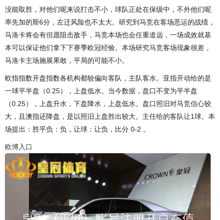
没能取胜，对他们呢来说打击不小，球队正处在保级中，不外他们呢
率先加的斯6分，左迁风险也不太大。研究到马竞在客场恶运的战绩，
马洛卡将会有但愿阻击敌手，马竞本场也会任重道远，一场成效就基
本可以保证他们拿下下赛季欧冠经验。本场研究马竞客场现象很差，
马洛卡主场施展果敢，平局的可能不小。
欧指指数开盘指数各机构都较偏向客队，主队客水。亚指开动给的是
一球平半盘（0.25），上盘低水。当今数据，盘口不变为平半盘
（0.25），上盘升水，下盘降水，上盘低水。盘口照旧对马竞信心较
大，且澳指还降盘，是以照旧上盘胜出较大。主任给的客队让1球。本
场提出：胜平负：负，让球：让负，比分 0-2 。
欧博入口