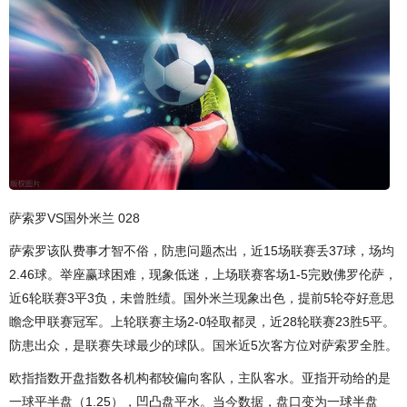
萨索罗VS国外米兰 028
萨索罗该队费事才智不俗，防患问题杰出，近15场联赛丢37球，场均
2.46球。举座赢球困难，现象低迷，上场联赛客场1-5完败佛罗伦萨，
近6轮联赛3平3负，未曾胜绩。国外米兰现象出色，提前5轮夺好意思
瞻念甲联赛冠军。上轮联赛主场2-0轻取都灵，近28轮联赛23胜5平。
防患出众，是联赛失球最少的球队。国米近5次客方位对萨索罗全胜。
欧指指数开盘指数各机构都较偏向客队，主队客水。亚指开动给的是
一球平半盘（1.25），凹凸盘平水。当今数据，盘口变为一球半盘