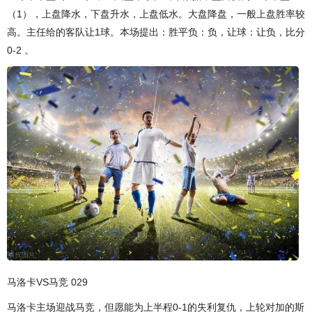
（1），上盘降水，下盘升水，上盘低水。大盘降盘，一般上盘胜率较
高。主任给的客队让1球。本场提出：胜平负：负，让球：让负，比分
0-2 。
马洛卡VS马竞 029
马洛卡主场迎战马竞，但愿能为上半程0-1的失利复仇，上轮对加的斯