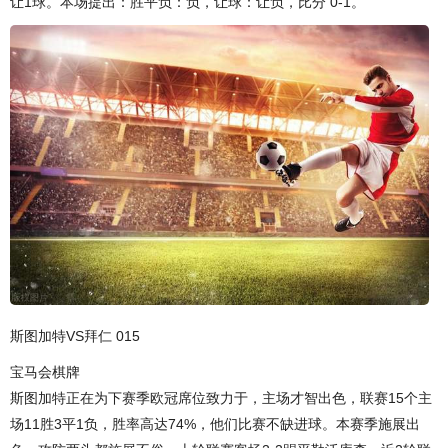
让1球。本场提出：胜平负：负，让球：让负，比分 0-1。
斯图加特VS拜仁 015
宝马会棋牌
斯图加特正在为下赛季欧冠席位致力于，主场才智出色，联赛15个主
场11胜3平1负，胜率高达74%，他们比赛不缺进球。本赛季施展出