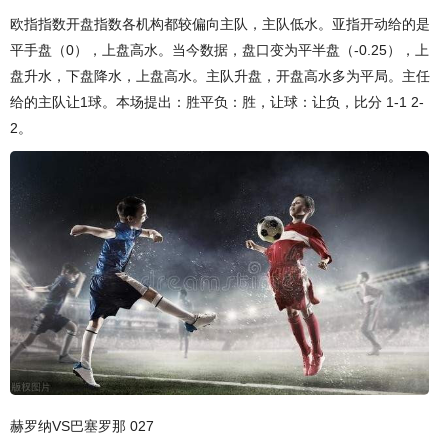
欧指指数开盘指数各机构都较偏向主队，主队低水。亚指开动给的是
平手盘（0），上盘高水。当今数据，盘口变为平半盘（-0.25），上
盘升水，下盘降水，上盘高水。主队升盘，开盘高水多为平局。主任
给的主队让1球。本场提出：胜平负：胜，让球：让负，比分 1-1 2-
2。
赫罗纳VS巴塞罗那 027