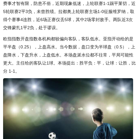
费事才智有限，防患不俗，近期现象低迷，上轮联赛1-1踢平莱切，近
5轮联赛2平3负，未曾胜绩。拉都奥上轮联赛主场1-0征服维罗纳，取
得个赛事4连胜，近6场正赛仅丢5球，其中2场零封敌手。两队近3次
交锋蒙扎1平2负，处于谬误。
欧指指数开盘指数各机构都较偏向客队，客队低水。亚指开动给的是
平半盘（0.25），上盘高水。当今数据，盘口变为半球盘（0.5），上
盘降水，下盘升水，上盘低水。本场盘涎水位都不往常，平局可能性
更大。主任给的客队让1球。本场提出：胜平负：平，让球：让胜，比
分 1-1。