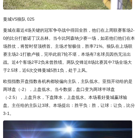
曼城VS狼队 025
曼城在最近4场关键的冠军争夺战中得回全胜，他们在上周联赛客场2-
0的比分打败诺丁汉丛林。当今比阿森纳少赛一场，如若他们他们在本
场胜仗，将暂时登顶榜首。主场才智极佳，胜率71%。狼队在上场联
赛主场2-1打败卢顿，完毕此前7轮不堪，本场有7名球员因伤无法出
战。近4个客场2平2负未曾胜绩。两队交锋近8场比赛其中7场全场大
于2.5球，近6次交锋曼城5胜1负，处于上风。
欧指指数开盘指数各机构都较偏向主队，主队低水。亚指开动给的是
两球盘（-2），上盘低水。当今数据，盘口变为两球半球盘
（-2.5），上盘升水，下盘降水，上盘低水。本场看好曼城赢球输
盘。主任给的主队让3球。本场提出：胜平负：胜，让球：让负，比分
3-1。