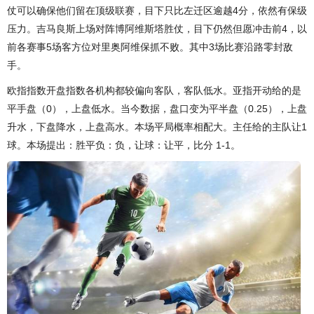
仗可以确保他们留在顶级联赛，目下只比左迁区逾越4分，依然有保级
压力。吉马良斯上场对阵博阿维斯塔胜仗，目下仍然但愿冲击前4，以
前各赛事5场客方位对里奥阿维保抓不败。其中3场比赛沿路零封敌
手。
欧指指数开盘指数各机构都较偏向客队，客队低水。亚指开动给的是
平手盘（0），上盘低水。当今数据，盘口变为平半盘（0.25），上盘
升水，下盘降水，上盘高水。本场平局概率相配大。主任给的主队让1
球。本场提出：胜平负：负，让球：让平，比分 1-1。