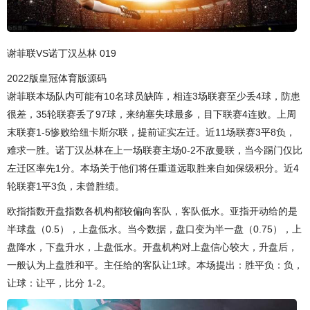
谢菲联VS诺丁汉丛林 019
2022版皇冠体育版源码
谢菲联本场队内可能有10名球员缺阵，相连3场联赛至少丢4球，防患
很差，35轮联赛丢了97球，来纳塞失球最多，目下联赛4连败。上周
末联赛1-5惨败给纽卡斯尔联，提前证实左迁。近11场联赛3平8负，
难求一胜。诺丁汉丛林在上一场联赛主场0-2不敌曼联，当今踢门仅比
左迁区率先1分。本场关于他们将任重道远取胜来自如保级积分。近4
轮联赛1平3负，未曾胜绩。
欧指指数开盘指数各机构都较偏向客队，客队低水。亚指开动给的是
半球盘（0.5），上盘低水。当今数据，盘口变为半一盘（0.75），上
盘降水，下盘升水，上盘低水。开盘机构对上盘信心较大，升盘后，
一般认为上盘胜和平。主任给的客队让1球。本场提出：胜平负：负，
让球：让平，比分 1-2。