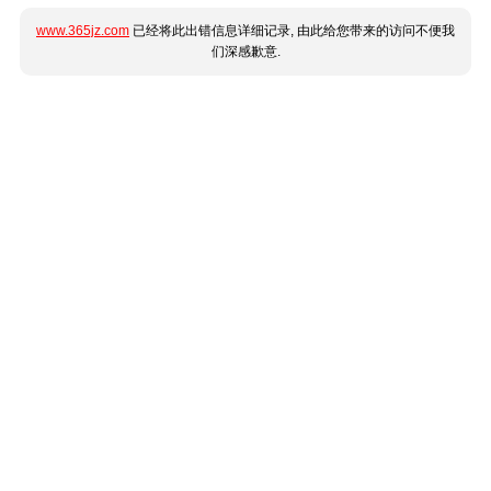
www.365jz.com
已经将此出错信息详细记录, 由此给您带来的访问不便我
们深感歉意.