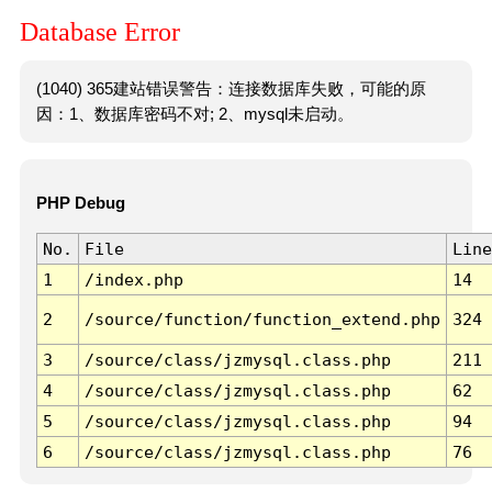
Database Error
(1040) 365建站错误警告：连接数据库失败，可能的原
因：1、数据库密码不对; 2、mysql未启动。
PHP Debug
No.
File
Line
1
/index.php
14
2
/source/function/function_extend.php
324
3
/source/class/jzmysql.class.php
211
4
/source/class/jzmysql.class.php
62
5
/source/class/jzmysql.class.php
94
6
/source/class/jzmysql.class.php
76