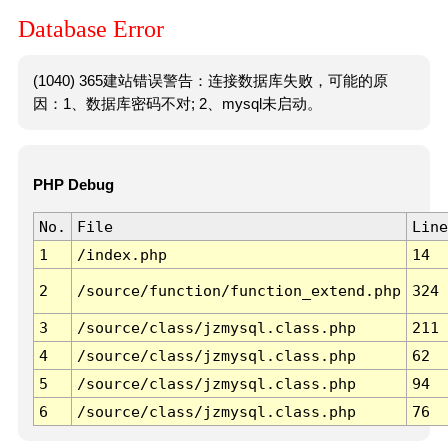
Database Error
(1040) 365建站错误警告：连接数据库失败，可能的原
因：1、数据库密码不对; 2、mysql未启动。
PHP Debug
No.
File
Line
1
/index.php
14
2
/source/function/function_extend.php
324
3
/source/class/jzmysql.class.php
211
4
/source/class/jzmysql.class.php
62
5
/source/class/jzmysql.class.php
94
6
/source/class/jzmysql.class.php
76